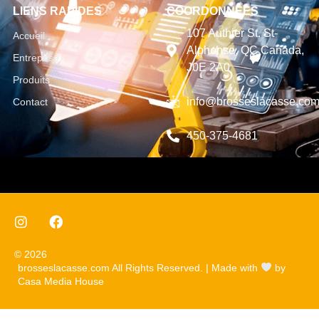
LIENS RAPIDES
COORDONNÉES
107 Authier St. St-
Accueil
Alphonse, QC Canada,
Entreprise
J0E 2A0
Produits
info@brosseslacasse.co
Contact
450-375-4681
© 2026
brosseslacasse.com All Rights Reserved. | Made with
by
Casa Media House