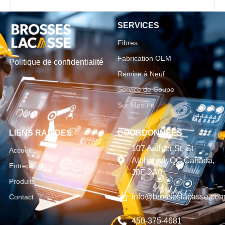
SERVICES
Fibres
Fabrication OEM
Politique de confidentialité
Remise à Neuf
Service de Coupe
Sur Mesure
LIENS RAPIDES
COORDONNÉES
107 Authier St. St-
Accueil
Alphonse, QC Canada,
Entreprise
J0E 2A0
Produits
info@brosseslacasse.co
Contact
450-375-4681