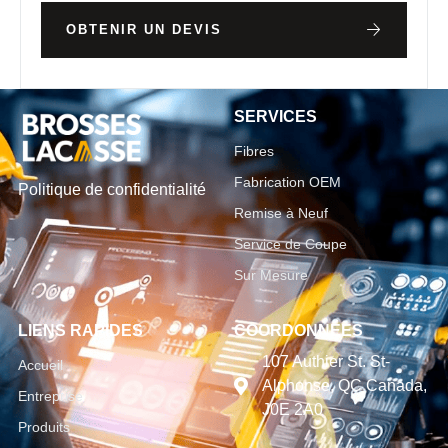
OBTENIR UN DEVIS
SERVICES
Fibres
Fabrication OEM
Politique de confidentialité
Remise à Neuf
Service de Coupe
Sur Mesure
LIENS RAPIDES
COORDONNÉES
107 Authier St. St-
Accueil
Alphonse, QC Canada,
Entreprise
J0E 2A0
Produits