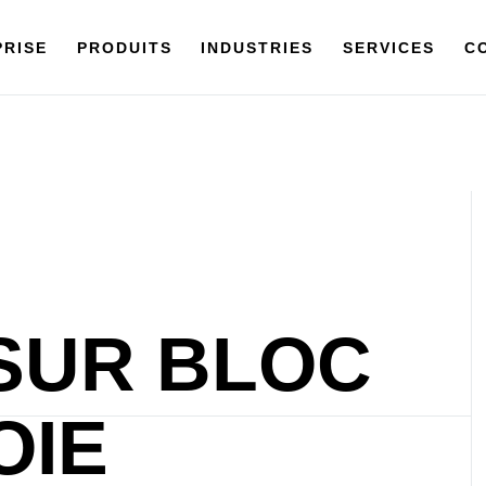
ISE
PRISE
PRODUITS
PRODUITS
INDUSTRIES
INDUSTRIES
SERVICES
SERVICES
CONT
C
SUR BLOC
OIE