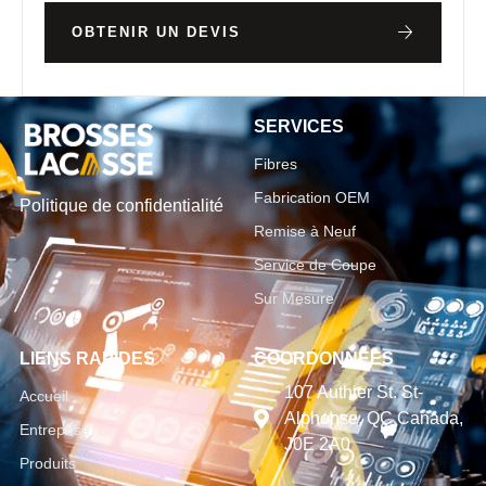
OBTENIR UN DEVIS
SERVICES
Fibres
Fabrication OEM
Politique de confidentialité
Remise à Neuf
Service de Coupe
Sur Mesure
LIENS RAPIDES
COORDONNÉES
107 Authier St. St-
Accueil
Alphonse, QC Canada,
Entreprise
J0E 2A0
Produits