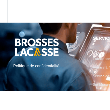
SERVIC
Fibres
Fabricati
Politique de confidentialité
Remise à 
Service d
Sur Mesur
© 2026
brosseslacasse.com All Rights Reserved. | Made with