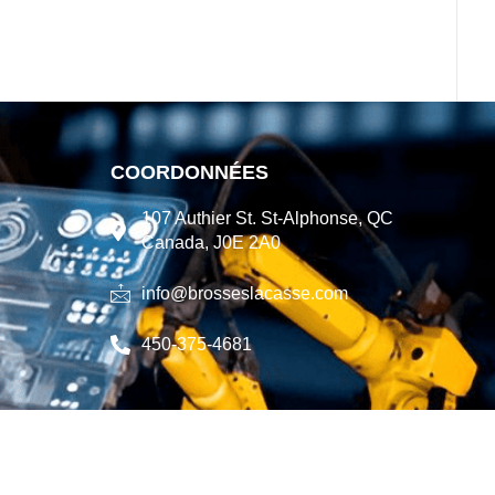
COORDONNÉES
107 Authier St. St-Alphonse, QC
Canada, J0E 2A0
info@brosseslacasse.com
450-375-4681