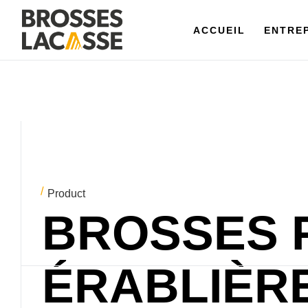
ACCUEIL
ACCUEIL
ENTREPR
ENTRE
Product
BROSSES 
ÉRABLIÈR