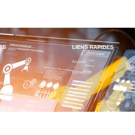
ES
LIENS RAPIDES
Accueil
on OEM
Entreprise
Neuf
Produits
e Coupe
Contact
e
by
Casa Media House