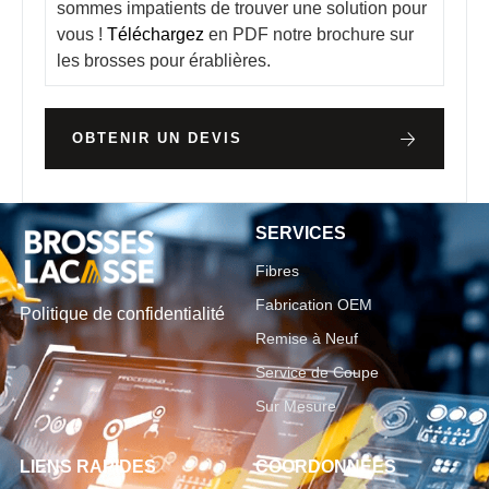
sommes impatients de trouver une solution pour
vous !
Téléchargez
en PDF notre brochure sur
les brosses pour érablières.
OBTENIR UN DEVIS
SERVICES
Fibres
Fabrication OEM
Politique de confidentialité
Remise à Neuf
Service de Coupe
Sur Mesure
LIENS RAPIDES
COORDONNÉES