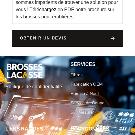
sommes impatients de trouver une solution pour
vous !
Téléchargez
en PDF notre brochure sur
les brosses pour érablières.
OBTENIR UN DEVIS
SERVICES
Fibres
Fabrication OEM
Politique de confidentialité
Remise à Neuf
Service de Coupe
Sur Mesure
LIENS RAPIDES
COORDONNÉES