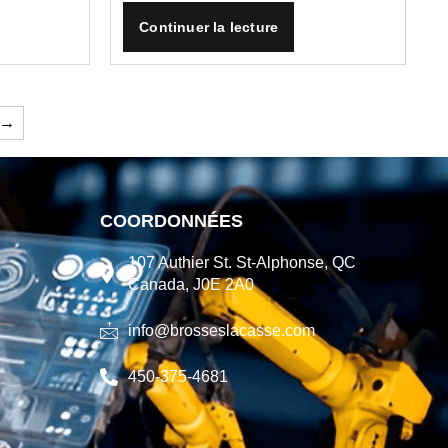
Continuer la lecture
→
COORDONNÉES
107 Authier St. St-Alphonse, QC
Canada, J0E 2A0
info@brosseslacasse.com
450-375-4681