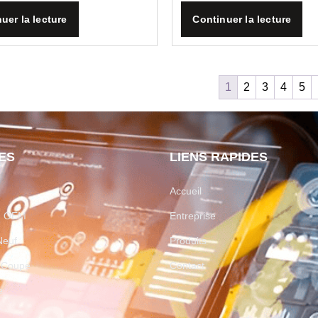
uer la lecture
Continuer la lecture
1
2
3
4
5
ES
LIENS RAPIDES
Accueil
on OEM
Entreprise
Neuf
Produits
e Coupe
Contact
e