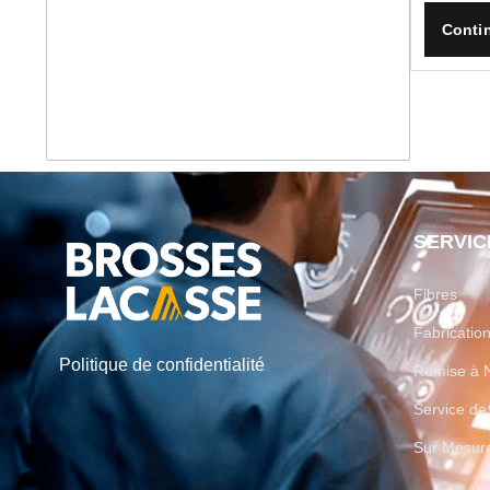
Contin
SERVIC
Fibres
Fabricati
Politique de confidentialité
Remise à 
Service d
Sur Mesur