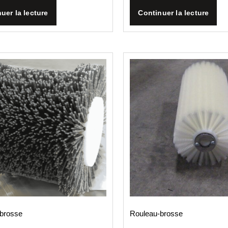
uer la lecture
Continuer la lecture
brosse
Rouleau-brosse